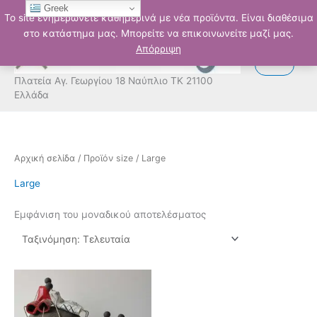
Μετάβαση
Greek
Το site ενημερώνετε καθημερινά με νέα προϊόντα. Είναι διαθέσιμα
στο
στο κατάστημα μας. Μπορείτε να επικοινωνείτε μαζί μας.
περιεχόμενο
Απόρριψη
Πλατεία Αγ. Γεωργίου 18 Ναύπλιο ΤΚ 21100
Ελλάδα
Αρχική σελίδα
/ Προϊόν size / Large
Large
Εμφάνιση του μοναδικού αποτελέσματος