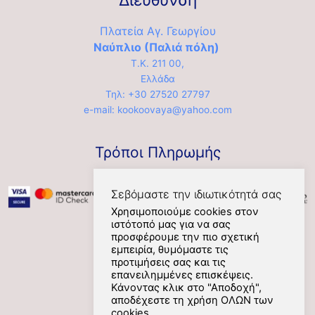
Διεύθυνση
Πλατεία Αγ. Γεωργίου
Ναύπλιο (Παλιά πόλη)
Τ.Κ. 211 00,
Ελλάδα
Τηλ: +30 27520 27797
e-mail: kookoovaya@yahoo.com
Τρόποι Πληρωμής
Σεβόμαστε την ιδιωτικότητά σας
Χρησιμοποιούμε cookies στον
ιστότοπό μας για να σας
προσφέρουμε την πιο σχετική
εμπειρία, θυμόμαστε τις
Social
προτιμήσεις σας και τις
επανειλημμένες επισκέψεις.
Κάνοντας κλικ στο "Αποδοχή",
αποδέχεστε τη χρήση ΟΛΩΝ των
cookies.