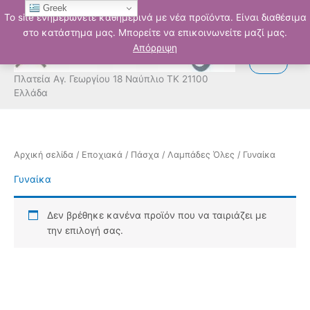
Μετάβαση
Greek
Το site ενημερώνετε καθημερινά με νέα προϊόντα. Είναι διαθέσιμα
στο
στο κατάστημα μας. Μπορείτε να επικοινωνείτε μαζί μας.
περιεχόμενο
Απόρριψη
Πλατεία Αγ. Γεωργίου 18 Ναύπλιο ΤΚ 21100
Ελλάδα
Αρχική σελίδα
/
Εποχιακά
/
Πάσχα
/
Λαμπάδες Όλες
/ Γυναίκα
Γυναίκα
Δεν βρέθηκε κανένα προϊόν που να ταιριάζει με
την επιλογή σας.