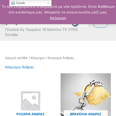
Μετάβαση
Greek
Το site ενημερώνετε καθημερινά με νέα προϊόντα. Είναι διαθέσιμα
στο
στο κατάστημα μας. Μπορείτε να επικοινωνείτε μαζί μας.
περιεχόμενο
Απόρριψη
Πλατεία Αγ. Γεωργίου 18 Ναύπλιο ΤΚ 21100
Ελλάδα
Αρχική σελίδα
/
Κόσμημα
/ Κόσμημα Άνδρας
Κόσμημα Άνδρας
ΡΟΖΆΡΙΑ ΆΝΔΡΑΣ
ΒΡΑΧΙΌΛΙΑ ΆΝΔΡΑΣ