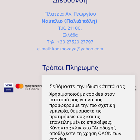
Διεύθυνση
Πλατεία Αγ. Γεωργίου
Ναύπλιο (Παλιά πόλη)
Τ.Κ. 211 00,
Ελλάδα
Τηλ: +30 27520 27797
e-mail: kookoovaya@yahoo.com
Τρόποι Πληρωμής
Σεβόμαστε την ιδιωτικότητά σας
Χρησιμοποιούμε cookies στον
ιστότοπό μας για να σας
προσφέρουμε την πιο σχετική
εμπειρία, θυμόμαστε τις
Social
προτιμήσεις σας και τις
επανειλημμένες επισκέψεις.
Κάνοντας κλικ στο "Αποδοχή",
αποδέχεστε τη χρήση ΟΛΩΝ των
cookies.