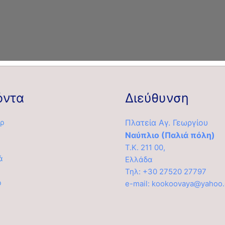
όντα
Διεύθυνση
ρ
Πλατεία Αγ. Γεωργίου
Ναύπλιο (Παλιά πόλη)
Τ.Κ. 211 00,
ά
Ελλάδα
α
Τηλ: +30 27520 27797
ρ
e-mail: kookoovaya@yahoo