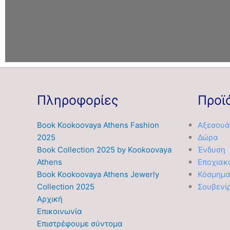
Πληροφορίες
Προϊ
Book Kookoovaya Athens Fashion
Αξεσουά
2025
Δώρα
Book Collection 2025 by Kookoovaya
Ένδυση
Athens
Εποχιακ
Book Kookoovaya Athens Jewerly
Κόσμημ
Collection 2025
Σουβενί
Αρχική
Επικοινωνία
Επιστρέφουμε σύντομα