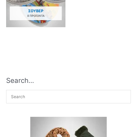
ΣΟΥΒΈΡ
8 ΠΡΟΪΌΝΤΑ
Search…