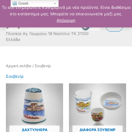
Μετάβαση
Greek
Το site ενημερώνετε καθημερινά με νέα προϊόντα. Είναι διαθέσιμα
στο
στο κατάστημα μας. Μπορείτε να επικοινωνείτε μαζί μας.
περιεχόμενο
Απόρριψη
Πλατεία Αγ. Γεωργίου 18 Ναύπλιο ΤΚ 21100
Ελλάδα
Αρχική σελίδα
/ Σουβενίρ
Σουβενίρ
ΔΑΧΤΥΛΉΘΡΑ
ΔΙΆΦΟΡΑ ΣΟΥΒΕΝΊΡ