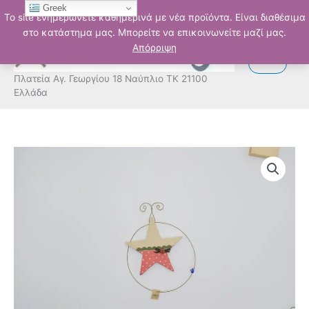
Μετάβαση
Greek
Το site ενημερώνετε καθημερινά με νέα προϊόντα. Είναι διαθέσιμα
στο
στο κατάστημα μας. Μπορείτε να επικοινωνείτε μαζί μας.
περιεχόμενο
Απόρριψη
Πλατεία Αγ. Γεωργίου 18 Ναύπλιο ΤΚ 21100
Ελλάδα