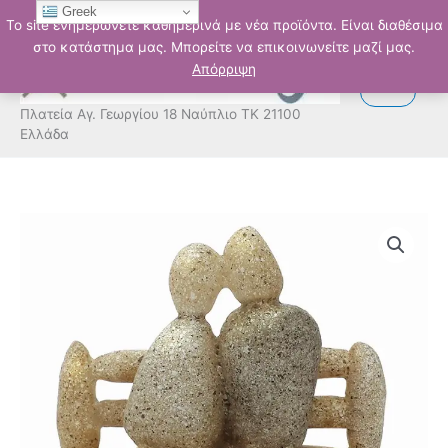
Μετάβαση
Greek
Το site ενημερώνετε καθημερινά με νέα προϊόντα. Είναι διαθέσιμα
στο
στο κατάστημα μας. Μπορείτε να επικοινωνείτε μαζί μας.
περιεχόμενο
Απόρριψη
Πλατεία Αγ. Γεωργίου 18 Ναύπλιο ΤΚ 21100
Ελλάδα