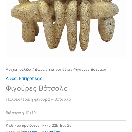
Αρχική σελίδα
/
Δώρα
/
Επιτραπέζια
/ Φιγούρες Βότσαλο
Δώρα
,
Επιτραπέζια
Φιγούρες Βότσαλο
Πολυεστερική φιγούρα – βότσαλο
διάσταση 10*19
Κωδικός προϊόντος:
Μ-vs_22b_lres.20
Κατηγορίες:
Δώρα
,
Επιτραπέζια