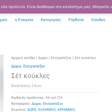
νέα προϊόντα. Είναι διαθέσιμα στο κατάστημα μας. Μπορείτε ν
χική
η Εταιρεία
Κατηγορίες
FlipBook
Εισοδος
Αρχική σελίδα
/
Δώρα
/
Επιτραπέζια
/ Σέτ κούκλες
Δώρα
,
Επιτραπέζια
Σέτ κούκλες
διαστάσεις 24cm
Κωδικός προϊόντος:
36-set.135
Κατηγορίες:
Δώρα
,
Επιτραπέζια
Ετικέτες:
ΔΩΡΑ
,
ΕΛΛΗΝΙΚΟ
,
ΚΕΡΑΜΙΚΟ
,