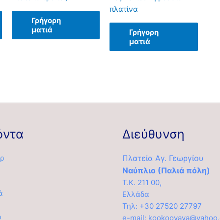
πλατίνα
Γρήγορη
ματιά
Γρήγορη
ματιά
όντα
Διεύθυνση
ρ
Πλατεία Αγ. Γεωργίου
Ναύπλιο (Παλιά πόλη)
Τ.Κ. 211 00,
ά
Ελλάδα
α
Τηλ: +30 27520 27797
ρ
e-mail: kookoovaya@yahoo