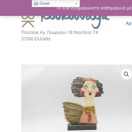
Μετάβαση
Greek
Το site ενημερώνετε καθημερινά με 
στο
περιεχόμενο
Αρ
Πλατεία Αγ. Γεωργίου 18 Ναύπλιο ΤΚ
21100 Ελλάδα