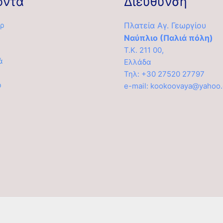
όντα
Διεύθυνση
ρ
Πλατεία Αγ. Γεωργίου
Ναύπλιο (Παλιά πόλη)
Τ.Κ. 211 00,
ά
Ελλάδα
α
Τηλ: +30 27520 27797
ρ
e-mail: kookoovaya@yahoo