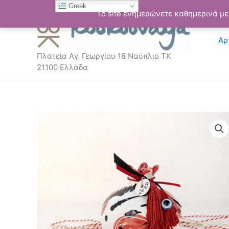
Μετάβαση
Greek
Το site ενημερώνετε καθημερινά με 
στο
περιεχόμενο
Αρ
Πλατεία Αγ. Γεωργίου 18 Ναύπλιο ΤΚ
21100 Ελλάδα