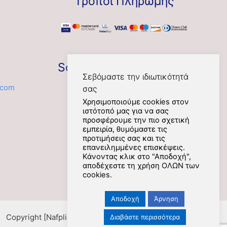
Τρόποι Πληρωμής
Social
Σεβόμαστε την ιδιωτικότητά
.com
σας
Χρησιμοποιούμε cookies στον
ιστότοπό μας για να σας
προσφέρουμε την πιο σχετική
εμπειρία, θυμόμαστε τις
προτιμήσεις σας και τις
επανειλημμένες επισκέψεις.
Κάνοντας κλικ στο "Αποδοχή",
αποδέχεστε τη χρήση ΟΛΩΝ των
cookies.
Αποδοχή
Άρνηση
Copyright [Nafplios] [2021] [kookoovaya.online] |
Διαβάστε περισσότερα