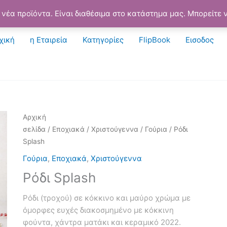
νέα προϊόντα. Είναι διαθέσιμα στο κατάστημα μας. Μπορείτε ν
χική
η Εταιρεία
Κατηγορίες
FlipBook
Εισοδος
Αρχική
σελίδα
/
Εποχιακά
/
Χριστούγεννα
/
Γούρια
/ Ρόδι
Splash
Γούρια
,
Εποχιακά
,
Χριστούγεννα
Ρόδι Splash
Ρόδι (τροχού) σε κόκκινο και μαύρο χρώμα με
όμορφες ευχές διακοσμημένο με κόκκινη
φούντα, χάντρα ματάκι και κεραμικό 2022.