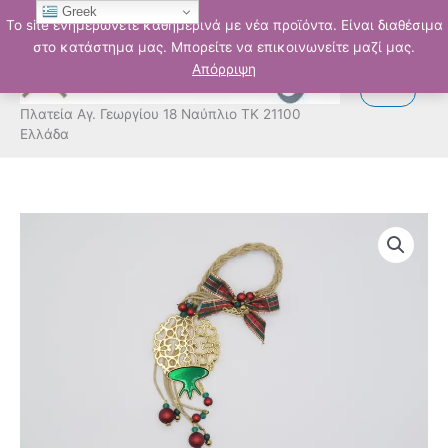
Μετάβαση
Greek
Το site ενημερώνετε καθημερινά με νέα προϊόντα. Είναι διαθέσιμα
στο
στο κατάστημα μας. Μπορείτε να επικοινωνείτε μαζί μας.
περιεχόμενο
Απόρριψη
Πλατεία Αγ. Γεωργίου 18 Ναύπλιο ΤΚ 21100
Ελλάδα