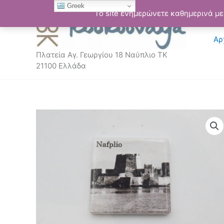
Μετάβαση
Greek
Το site ενημερώνετε καθημερινά με 
στο
περιεχόμενο
Αρ
Πλατεία Αγ. Γεωργίου 18 Ναύπλιο ΤΚ
21100 Ελλάδα