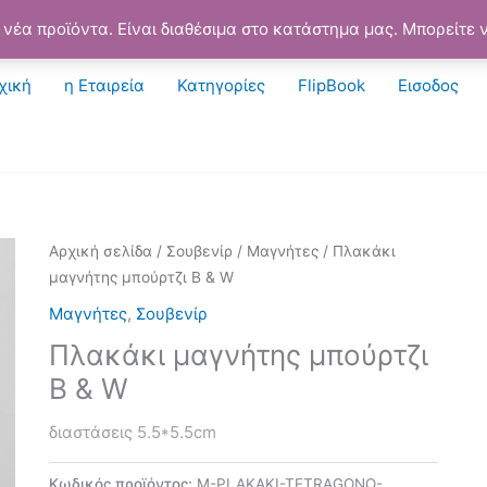
νέα προϊόντα. Είναι διαθέσιμα στο κατάστημα μας. Μπορείτε ν
χική
η Εταιρεία
Κατηγορίες
FlipBook
Εισοδος
Αρχική σελίδα
/
Σουβενίρ
/
Μαγνήτες
/ Πλακάκι
μαγνήτης μπούρτζι B & W
Μαγνήτες
,
Σουβενίρ
Πλακάκι μαγνήτης μπούρτζι
B & W
διαστάσεις 5.5*5.5cm
Κωδικός προϊόντος:
M-PLAKAKI-TETRAGONO-