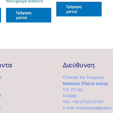
πολύχρωμο κόκκινο
Γρήγορη
ματιά
Γρήγορη
ματιά
όντα
Διεύθυνση
ρ
Πλατεία Αγ. Γεωργίου
Ναύπλιο (Παλιά πόλη)
Τ.Κ. 211 00,
ά
Ελλάδα
α
Τηλ: +30 27520 27797
ρ
e-mail: kookoovaya@yahoo