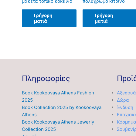
μακέτα τοπικό κόκκινο
πολύχρωμο κίτρινο
Γρήγορη
Γρήγορη
ματιά
ματιά
Πληροφορίες
Προϊ
Book Kookoovaya Athens Fashion
Αξεσουά
2025
Δώρα
Book Collection 2025 by Kookoovaya
Ένδυση
Athens
Εποχιακ
Book Kookoovaya Athens Jewerly
Κόσμημ
Collection 2025
Σουβενί