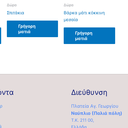
Δώρα
Δώρα
Σπιτάκια
Βάρκα μάτι κόκκινη
μεσαία
Γρήγορη
ματιά
Γρήγορη
ματιά
όντα
Διεύθυνση
ρ
Πλατεία Αγ. Γεωργίου
Ναύπλιο (Παλιά πόλη)
Τ.Κ. 211 00,
ά
Ελλάδα