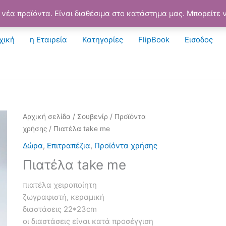
νέα προϊόντα. Είναι διαθέσιμα στο κατάστημα μας. Μπορείτε ν
χική
η Εταιρεία
Κατηγορίες
FlipBook
Εισοδος
Αρχική σελίδα
/
Σουβενίρ
/
Προϊόντα
χρήσης
/ Πιατέλα take me
Δώρα
,
Επιτραπέζια
,
Προϊόντα χρήσης
Πιατέλα take me
πιατέλα χειροποίητη
ζωγραφιστή, κεραμική
διαστάσεις 22*23cm
οι διαστάσεις είναι κατά προσέγγιση