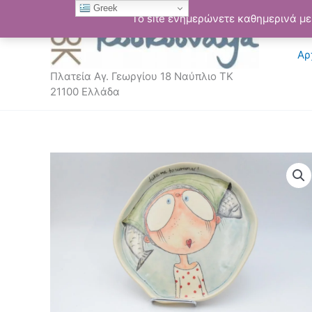
Μετάβαση
Greek
Το site ενημερώνετε καθημερινά με 
στο
περιεχόμενο
Αρ
Πλατεία Αγ. Γεωργίου 18 Ναύπλιο ΤΚ
21100 Ελλάδα