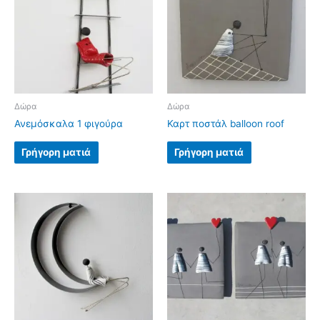
Δώρα
Δώρα
Ανεμόσκαλα 1 φιγούρα
Καρτ ποστάλ balloon roof
Γρήγορη ματιά
Γρήγορη ματιά