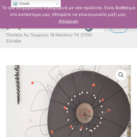
Μετάβαση
Greek
Το site ενημερώνετε καθημερινά με νέα προϊόντα. Είναι διαθέσιμα
στο
στο κατάστημα μας. Μπορείτε να επικοινωνείτε μαζί μας.
περιεχόμενο
Απόρριψη
Πλατεία Αγ. Γεωργίου 18 Ναύπλιο ΤΚ 21100
Ελλάδα