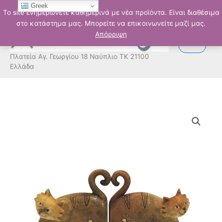
Μετάβαση
Greek
Το site ενημερώνετε καθημερινά με νέα προϊόντα. Είναι διαθέσιμα
στο
στο κατάστημα μας. Μπορείτε να επικοινωνείτε μαζί μας.
περιεχόμενο
Απόρριψη
Πλατεία Αγ. Γεωργίου 18 Ναύπλιο ΤΚ 21100
Ελλάδα