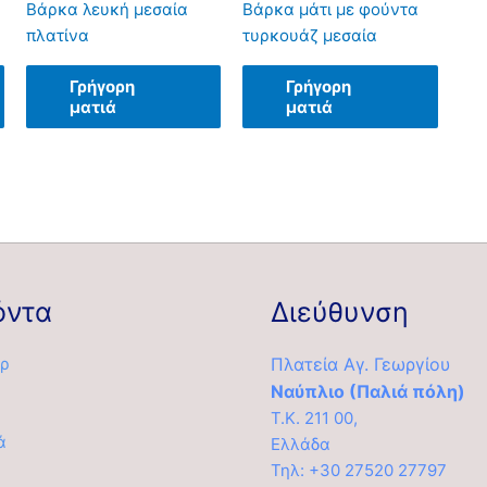
Βάρκα λευκή μεσαία
Βάρκα μάτι με φούντα
πλατίνα
τυρκουάζ μεσαία
Γρήγορη
Γρήγορη
ματιά
ματιά
όντα
Διεύθυνση
ρ
Πλατεία Αγ. Γεωργίου
Ναύπλιο (Παλιά πόλη)
Τ.Κ. 211 00,
ά
Ελλάδα
α
Τηλ: +30 27520 27797