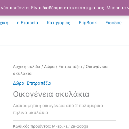
νέα προϊόντα. Είναι διαθέσιμα στο κατάστημα μας. Μπορείτε ν
χική
η Εταιρεία
Κατηγορίες
FlipBook
Εισοδος
Αρχική σελίδα
/
Δώρα
/
Επιτραπέζια
/ Οικογένεια
σκυλάκια
Δώρα
,
Επιτραπέζια
Οικογένεια σκυλάκια
Διακοσμητική οικογένεια από 2 πολυμερικα
πήλινα σκυλάκια
Κωδικός προϊόντος:
M-sp_ks_12a-2dogs