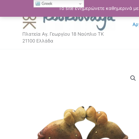
Μετάβαση
Greek
Το site ενημερώνετε καθημερινά με 
στο
περιεχόμενο
Αρ
Πλατεία Αγ. Γεωργίου 18 Ναύπλιο ΤΚ
21100 Ελλάδα