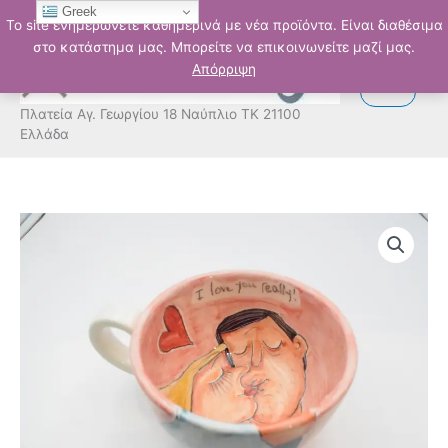
Μετάβαση
Greek
Το site ενημερώνετε καθημερινά με νέα προϊόντα. Είναι διαθέσιμα
στο
στο κατάστημα μας. Μπορείτε να επικοινωνείτε μαζί μας.
περιεχόμενο
Απόρριψη
Πλατεία Αγ. Γεωργίου 18 Ναύπλιο ΤΚ 21100
Ελλάδα