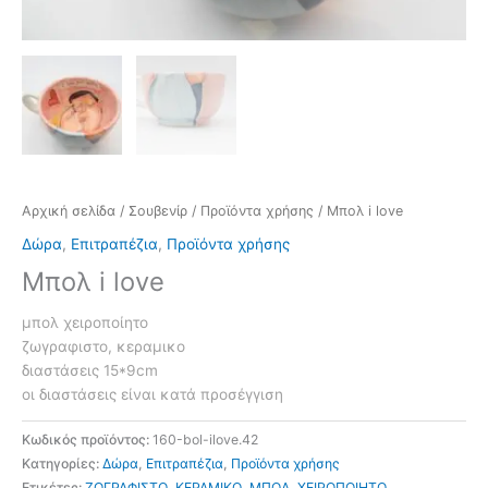
Αρχική σελίδα
/
Σουβενίρ
/
Προϊόντα χρήσης
/ Μπολ i love
Δώρα
,
Επιτραπέζια
,
Προϊόντα χρήσης
Μπολ i love
μπολ χειροποίητο
ζωγραφιστο, κεραμικο
διαστάσεις 15*9cm
οι διαστάσεις είναι κατά προσέγγιση
Κωδικός προϊόντος:
160-bol-ilove.42
Κατηγορίες:
Δώρα
,
Επιτραπέζια
,
Προϊόντα χρήσης
Ετικέτες:
ΖΩΓΡΑΦΙΣΤΟ
,
ΚΕΡΑΜΙΚΟ
,
ΜΠΟΛ
,
ΧΕΙΡΟΠΟΙΗΤΟ