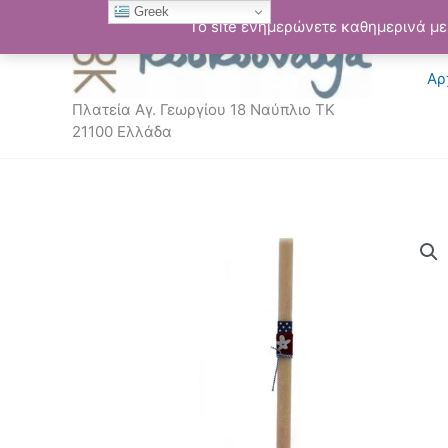
Μετάβαση
Greek
Το site ενημερώνετε καθημερινά με 
στο
περιεχόμενο
Αρ
Πλατεία Αγ. Γεωργίου 18 Ναύπλιο ΤΚ
21100 Ελλάδα