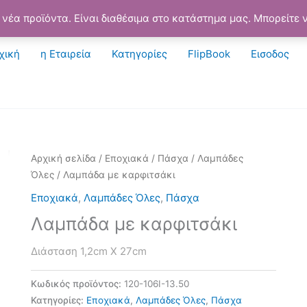
νέα προϊόντα. Είναι διαθέσιμα στο κατάστημα μας. Μπορείτε ν
χική
η Εταιρεία
Κατηγορίες
FlipBook
Εισοδος
Αρχική σελίδα
/
Εποχιακά
/
Πάσχα
/
Λαμπάδες
Όλες
/ Λαμπάδα με καρφιτσάκι
Εποχιακά
,
Λαμπάδες Όλες
,
Πάσχα
Λαμπάδα με καρφιτσάκι
Διάσταση 1,2cm Χ 27cm
Κωδικός προϊόντος:
120-106I-13.50
Κατηγορίες:
Εποχιακά
,
Λαμπάδες Όλες
,
Πάσχα