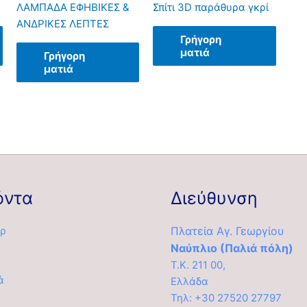
ΛΑΜΠΑΔΑ ΕΦΗΒΙΚΕΣ &
Σπίτι 3D παράθυρα γκρί
ΑΝΔΡΙΚΕΣ ΛΕΠΤΕΣ
Γρήγορη
ματιά
Γρήγορη
ματιά
όντα
Διεύθυνση
ρ
Πλατεία Αγ. Γεωργίου
Ναύπλιο (Παλιά πόλη)
Τ.Κ. 211 00,
ά
Ελλάδα
α
Τηλ: +30 27520 27797