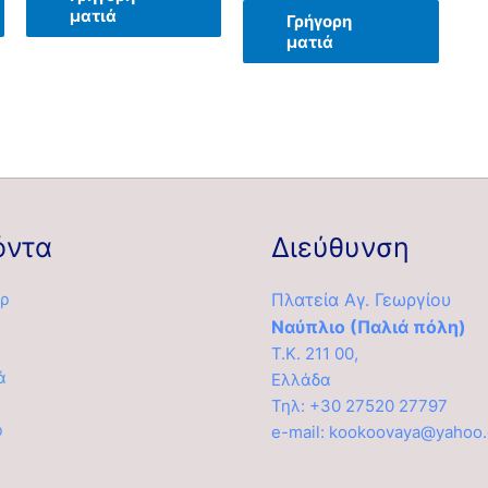
ματιά
Γρήγορη
ματιά
όντα
Διεύθυνση
ρ
Πλατεία Αγ. Γεωργίου
Ναύπλιο (Παλιά πόλη)
Τ.Κ. 211 00,
ά
Ελλάδα
α
Τηλ: +30 27520 27797
ρ
e-mail: kookoovaya@yahoo