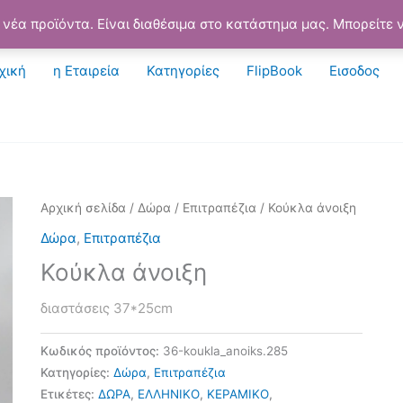
νέα προϊόντα. Είναι διαθέσιμα στο κατάστημα μας. Μπορείτε ν
χική
η Εταιρεία
Κατηγορίες
FlipBook
Εισοδος
Αρχική σελίδα
/
Δώρα
/
Επιτραπέζια
/ Κούκλα άνοιξη
Δώρα
,
Επιτραπέζια
Κούκλα άνοιξη
διαστάσεις 37*25cm
Κωδικός προϊόντος:
36-koukla_anoiks.285
Κατηγορίες:
Δώρα
,
Επιτραπέζια
Ετικέτες:
ΔΩΡΑ
,
ΕΛΛΗΝΙΚΟ
,
ΚΕΡΑΜΙΚΟ
,