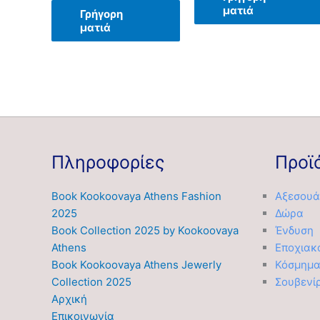
ματιά
Γρήγορη
ματιά
Πληροφορίες
Προϊ
Book Kookoovaya Athens Fashion
Αξεσουά
2025
Δώρα
Book Collection 2025 by Kookoovaya
Ένδυση
Athens
Εποχιακ
Book Kookoovaya Athens Jewerly
Κόσμημ
Collection 2025
Σουβενί
Αρχική
Επικοινωνία