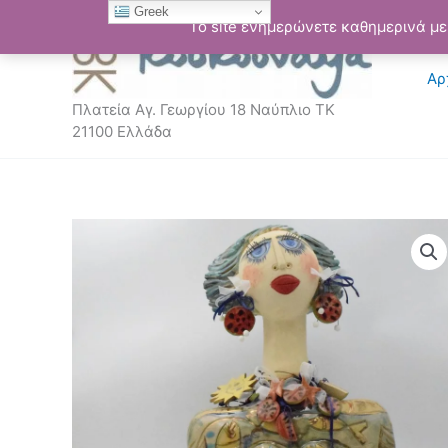
Μετάβαση
Greek
Το site ενημερώνετε καθημερινά με 
στο
περιεχόμενο
Αρ
Πλατεία Αγ. Γεωργίου 18 Ναύπλιο ΤΚ
21100 Ελλάδα