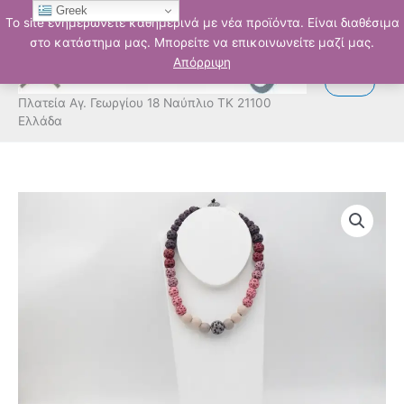
Μετάβαση
Greek
Το site ενημερώνετε καθημερινά με νέα προϊόντα. Είναι διαθέσιμα
στο
στο κατάστημα μας. Μπορείτε να επικοινωνείτε μαζί μας.
περιεχόμενο
Απόρριψη
Πλατεία Αγ. Γεωργίου 18 Ναύπλιο ΤΚ 21100
Ελλάδα