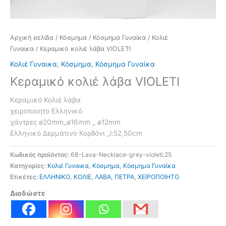
Αρχική σελίδα
/
Κόσμημα
/
Κόσμημα Γυναίκα
/
Κολιέ
Γυναικα
/ Κεραμικό κολιέ λάβα VIOLETI
Κολιέ Γυναικα
,
Κόσμημα
,
Κόσμημα Γυναίκα
Κεραμικό κολιέ λάβα VIOLETI
Κεραμικό Κολιέ λάβα
χειροποιητο Ελληνικό
χάντρες ø20mm_ø16mm _ ø12mm
Ελληνικό Δερμάτινο Κορδόνι _l:52,50cm
Κωδικός προϊόντος:
68-Lava-Necklace-grey-violeti.25
Κατηγορίες:
Κολιέ Γυναικα
,
Κόσμημα
,
Κόσμημα Γυναίκα
Ετικέτες:
ΕΛΛΗΝΙΚΟ
,
ΚΟΛΙΕ
,
ΛΑΒΑ
,
ΠΕΤΡΑ
,
ΧΕΙΡΟΠΟΙΗΤΟ
Διαδώστε