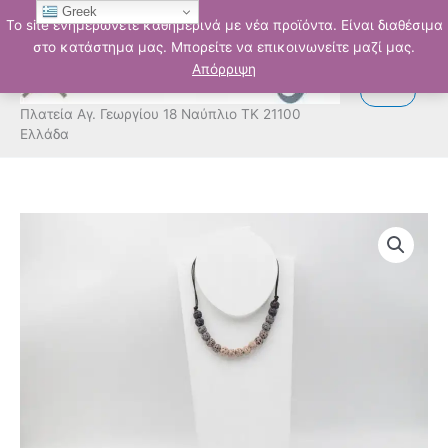
Μετάβαση
Greek
Το site ενημερώνετε καθημερινά με νέα προϊόντα. Είναι διαθέσιμα
στο
στο κατάστημα μας. Μπορείτε να επικοινωνείτε μαζί μας.
περιεχόμενο
Απόρριψη
Πλατεία Αγ. Γεωργίου 18 Ναύπλιο ΤΚ 21100
Ελλάδα