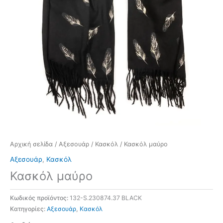
Αρχική σελίδα
/
Αξεσουάρ
/
Κασκόλ
/ Κασκόλ μαύρο
Αξεσουάρ
,
Κασκόλ
Κασκόλ μαύρο
Κωδικός προϊόντος:
132-S.230874.37 BLACK
Κατηγορίες:
Αξεσουάρ
,
Κασκόλ