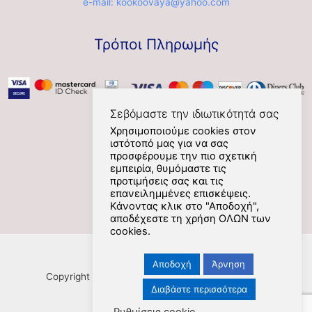
e-mail: kookoovaya@yahoo.com
Τρόποι Πληρωμής
Σεβόμαστε την ιδιωτικότητά σας
Χρησιμοποιούμε cookies στον
ιστότοπό μας για να σας
Social
προσφέρουμε την πιο σχετική
εμπειρία, θυμόμαστε τις
προτιμήσεις σας και τις
επανειλημμένες επισκέψεις.
Κάνοντας κλικ στο "Αποδοχή",
αποδέχεστε τη χρήση ΟΛΩΝ των
cookies.
Αποδοχή
Άρνηση
Copyright [Nafplios] [2021] [kookoovaya.online] |
Διαβάστε περισσότερα