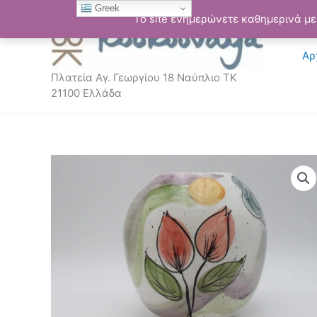
Μετάβαση
Greek
Το site ενημερώνετε καθημερινά με 
στο
περιεχόμενο
Αρ
Πλατεία Αγ. Γεωργίου 18 Ναύπλιο ΤΚ
21100 Ελλάδα