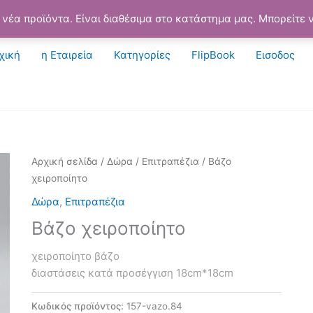
νέα προϊόντα. Είναι διαθέσιμα στο κατάστημα μας. Μπορείτε ν
χική
η Εταιρεία
Κατηγορίες
FlipBook
Εισοδος
Αρχική σελίδα
/
Δώρα
/
Επιτραπέζια
/ Βάζο
χειροποίητο
Δώρα
,
Επιτραπέζια
Βάζο χειροποίητο
χειροποίητο βάζο
διαστάσεις κατά προσέγγιση 18cm*18cm
Κωδικός προϊόντος:
157-vazo.84