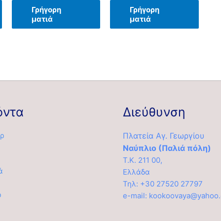
Γρήγορη
Γρήγορη
ματιά
ματιά
όντα
Διεύθυνση
ρ
Πλατεία Αγ. Γεωργίου
Ναύπλιο (Παλιά πόλη)
Τ.Κ. 211 00,
ά
Ελλάδα
α
Τηλ: +30 27520 27797
ρ
e-mail: kookoovaya@yahoo