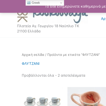
Μετάβαση
Greek
Το site ενημερώνετε καθημερινά με 
στο
περιεχόμενο
Αρ
Πλατεία Αγ. Γεωργίου 18 Ναύπλιο ΤΚ
21100 Ελλάδα
Sorted
Αρχική σελίδα
/ Προϊόντα με ετικέτα “ΦΛΥΤΖΑΝΙ”
by
latest
ΦΛΥΤΖΑΝΙ
Προβάλλονται όλα - 2 αποτελέσματα