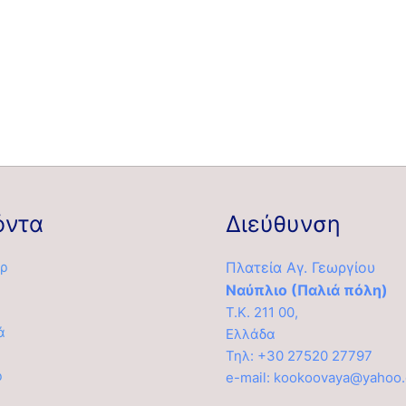
όντα
Διεύθυνση
ρ
Πλατεία Αγ. Γεωργίου
Ναύπλιο (Παλιά πόλη)
Τ.Κ. 211 00,
ά
Ελλάδα
α
Τηλ: +30 27520 27797
ρ
e-mail: kookoovaya@yahoo