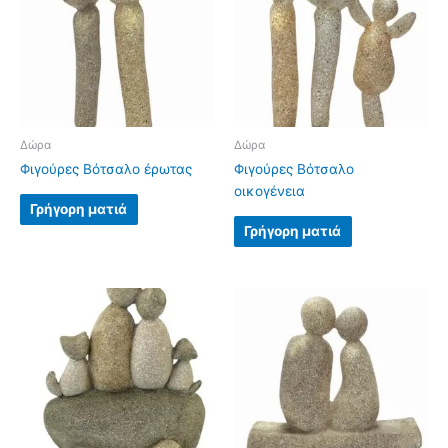
Δώρα
Δώρα
Φιγούρες Βότσαλο έρωτας
Φιγούρες Βότσαλο
οικογένεια
Γρήγορη ματιά
Γρήγορη ματιά