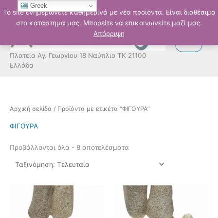
Μετάβαση
Greek
Το site ενημερώνετε καθημερινά με νέα προϊόντα. Είναι διαθέσιμα
στο
στο κατάστημα μας. Μπορείτε να επικοινωνείτε μαζί μας.
περιεχόμενο
Απόρριψη
Πλατεία Αγ. Γεωργίου 18 Ναύπλιο ΤΚ 21100
Ελλάδα
Sorted
Αρχική σελίδα
/ Προϊόντα με ετικέτα “ΦΙΓΟΥΡΑ”
by
latest
ΦΙΓΟΥΡΑ
Προβάλλονται όλα - 8 αποτελέσματα