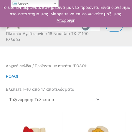
Μετάβαση
Greek
Το site ενημερώνετε καθημερινά με νέα προϊόντα. Είναι διαθέσιμα
στο
στο κατάστημα μας. Μπορείτε να επικοινωνείτε μαζί μας.
περιεχόμενο
Απόρριψη
Πλατεία Αγ. Γεωργίου 18 Ναύπλιο ΤΚ 21100
Ελλάδα
Sorted
Αρχική σελίδα
/ Προϊόντα με ετικέτα “ΡΟΛΟΪ”
by
latest
ΡΟΛΟΪ
Βλέπετε 1–16 από 17 αποτελέσματα