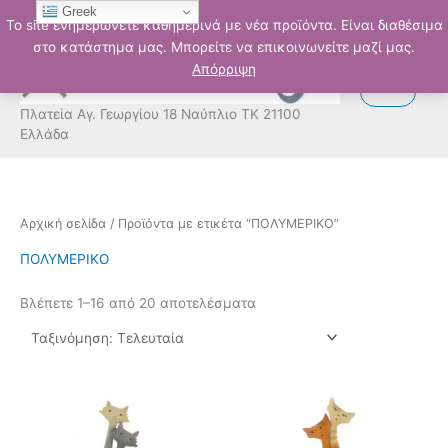
Μετάβαση
Greek
Το site ενημερώνετε καθημερινά με νέα προϊόντα. Είναι διαθέσιμα
στο
στο κατάστημα μας. Μπορείτε να επικοινωνείτε μαζί μας.
περιεχόμενο
Απόρριψη
Πλατεία Αγ. Γεωργίου 18 Ναύπλιο ΤΚ 21100
Ελλάδα
Sorted
Αρχική σελίδα
/ Προϊόντα με ετικέτα “ΠΟΛΥΜΕΡΙΚΟ”
by
latest
ΠΟΛΥΜΕΡΙΚΟ
Βλέπετε 1–16 από 20 αποτελέσματα