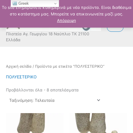
Μετάβαση
Greek
Το site ενημερώνετε καθημερινά με νέα προϊόντα. Είναι διαθέσιμα
στο
στο κατάστημα μας. Μπορείτε να επικοινωνείτε μαζί μας.
περιεχόμενο
Απόρριψη
Πλατεία Αγ. Γεωργίου 18 Ναύπλιο ΤΚ 21100
Ελλάδα
Sorted
Αρχική σελίδα
/ Προϊόντα με ετικέτα “ΠΟΛΥΕΣΤΕΡΙΚΟ”
by
latest
ΠΟΛΥΕΣΤΕΡΙΚΟ
Προβάλλονται όλα - 8 αποτελέσματα