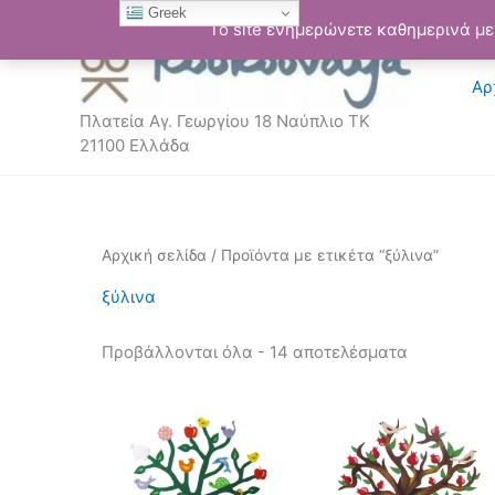
Μετάβαση
Greek
Το site ενημερώνετε καθημερινά με 
στο
περιεχόμενο
Αρ
Πλατεία Αγ. Γεωργίου 18 Ναύπλιο ΤΚ
21100 Ελλάδα
Sorted
Αρχική σελίδα
/ Προϊόντα με ετικέτα “ξύλινα”
by
latest
ξύλινα
Προβάλλονται όλα - 14 αποτελέσματα