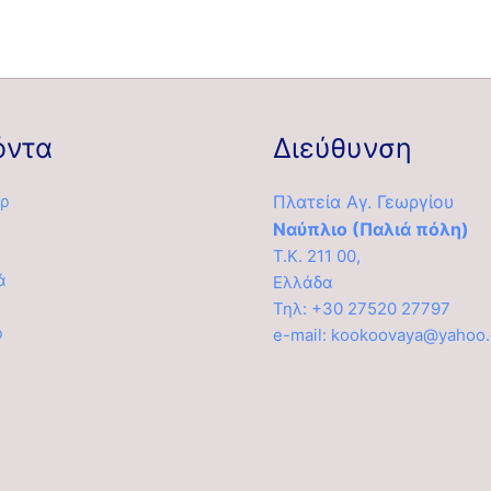
όντα
Διεύθυνση
ρ
Πλατεία Αγ. Γεωργίου
Ναύπλιο (Παλιά πόλη)
Τ.Κ. 211 00,
ά
Ελλάδα
α
Τηλ: +30 27520 27797
ρ
e-mail: kookoovaya@yahoo