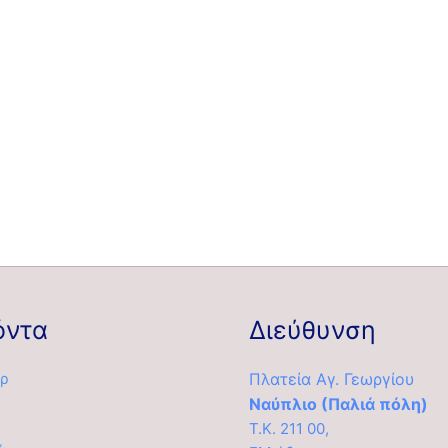
όντα
Διεύθυνση
ρ
Πλατεία Αγ. Γεωργίου
Ναύπλιο (Παλιά πόλη)
Τ.Κ. 211 00,