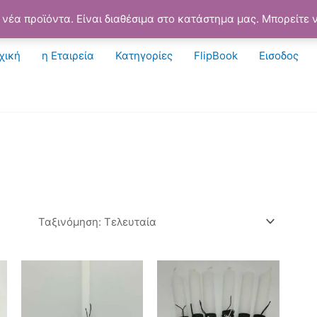
νέα προϊόντα. Είναι διαθέσιμα στο κατάστημα μας. Μπορείτε ν
χική
η Εταιρεία
Κατηγορίες
FlipBook
Εισοδος