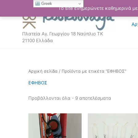
Μετάβαση
Greek
Το site ενημερώνετε καθημερινά με 
στο
περιεχόμενο
Αρ
Πλατεία Αγ. Γεωργίου 18 Ναύπλιο ΤΚ
21100 Ελλάδα
Sorted
Αρχική σελίδα
/ Προϊόντα με ετικέτα “ΕΦΗΒΟΣ”
by
latest
ΕΦΗΒΟΣ
Προβάλλονται όλα - 9 αποτελέσματα