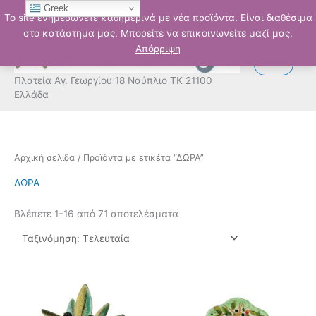
Μετάβαση
Greek
Το site ενημερώνετε καθημερινά με νέα προϊόντα. Είναι διαθέσιμα
στο
στο κατάστημα μας. Μπορείτε να επικοινωνείτε μαζί μας.
περιεχόμενο
Απόρριψη
Πλατεία Αγ. Γεωργίου 18 Ναύπλιο ΤΚ 21100
Ελλάδα
Sorted
Αρχική σελίδα
/ Προϊόντα με ετικέτα “ΔΩΡΑ”
by
latest
ΔΩΡΑ
Βλέπετε 1–16 από 71 αποτελέσματα