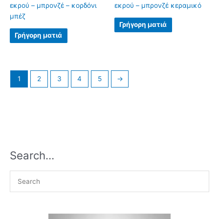
εκρού – μπρονζέ – κορδόνι
εκρού – μπρονζέ κεραμικό
μπέζ
Γρήγορη ματιά
Γρήγορη ματιά
1
2
3
4
5
→
Search…