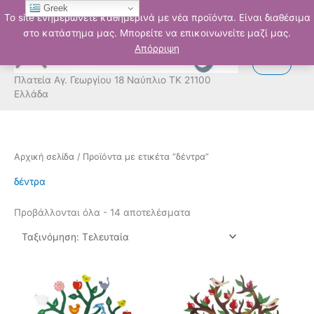
Μετάβαση
Greek
Το site ενημερώνετε καθημερινά με νέα προϊόντα. Είναι διαθέσιμα
στο
στο κατάστημα μας. Μπορείτε να επικοινωνείτε μαζί μας.
περιεχόμενο
Απόρριψη
Πλατεία Αγ. Γεωργίου 18 Ναύπλιο ΤΚ 21100
Ελλάδα
Sorted
Αρχική σελίδα
/ Προϊόντα με ετικέτα “δέντρα”
by
latest
δέντρα
Προβάλλονται όλα - 14 αποτελέσματα