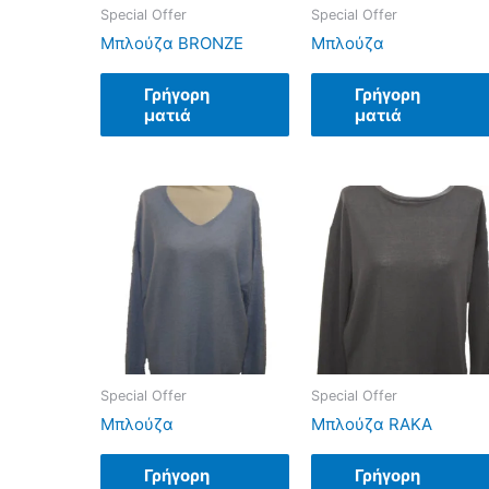
Special Offer
Special Offer
Μπλούζα BRONZE
Μπλούζα
Γρήγορη
Γρήγορη
ματιά
ματιά
Special Offer
Special Offer
Μπλούζα
Μπλούζα RAKA
Γρήγορη
Γρήγορη