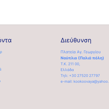
όντα
Διεύθυνση
ρ
Πλατεία Αγ. Γεωργίου
Ναύπλιο (Παλιά πόλη)
Τ.Κ. 211 00,
ά
Ελλάδα
α
Τηλ: +30 27520 27797
ρ
e-mail: kookoovaya@yahoo