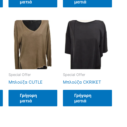
ματιά
ματιά
Special Offer
Special Offer
Μπλούζα CUTLE
Μπλούζα CKRIKET
Γρήγορη
Γρήγορη
ματιά
ματιά