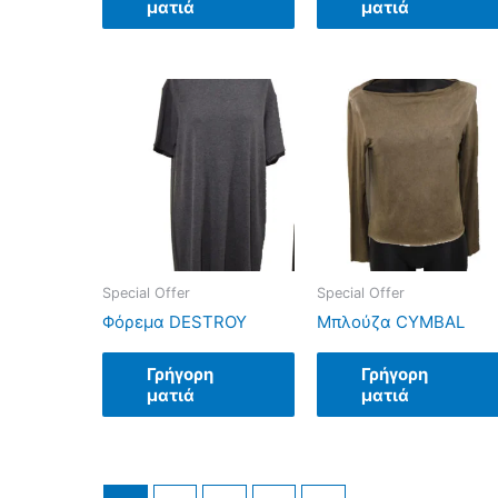
ματιά
ματιά
Special Offer
Special Offer
Φόρεμα DESTROY
Μπλούζα CYMBAL
Γρήγορη
Γρήγορη
ματιά
ματιά