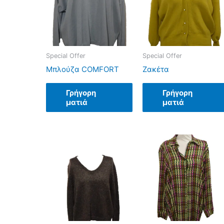
Special Offer
Special Offer
Μπλούζα COMFORT
Ζακέτα
Γρήγορη
Γρήγορη
ματιά
ματιά