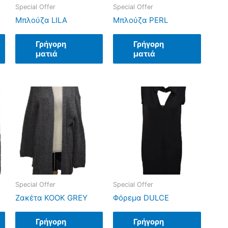
Special Offer
Special Offer
Μπλούζα LILA
Μπλούζα PERL
Γρήγορη
Γρήγορη
ματιά
ματιά
Special Offer
Special Offer
Ζακέτα KOOK GREY
Φόρεμα DULCE
Γρήγορη
Γρήγορη