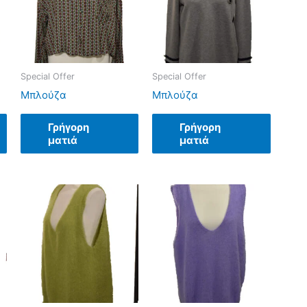
Special Offer
Special Offer
Μπλούζα
Μπλούζα
Γρήγορη
Γρήγορη
ματιά
ματιά