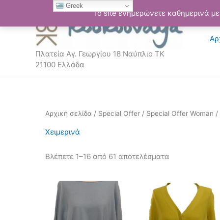
Μετάβαση
Greek
Το site ενημερώνετε καθημερινά με 
στο
περιεχόμενο
Αρ
Πλατεία Αγ. Γεωργίου 18 Ναύπλιο ΤΚ
21100 Ελλάδα
Sorted
Αρχική σελίδα
/
Special Offer
/
Special Offer Woman
/
by
latest
Χειμερινά
Βλέπετε 1–16 από 61 αποτελέσματα