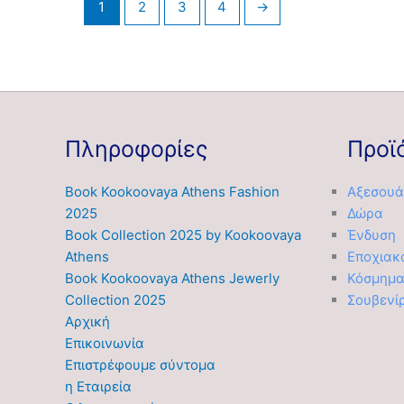
1
2
3
4
→
Πληροφορίες
Προϊ
Book Kookoovaya Athens Fashion
Αξεσουά
2025
Δώρα
Book Collection 2025 by Kookoovaya
Ένδυση
Athens
Εποχιακ
Book Kookoovaya Athens Jewerly
Κόσμημ
Collection 2025
Σουβενί
Αρχική
Επικοινωνία
Επιστρέφουμε σύντομα
η Εταιρεία