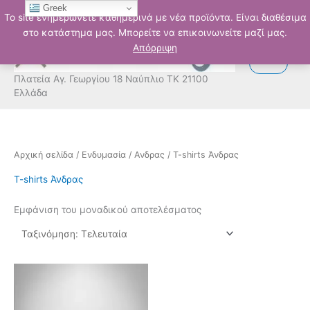
Μετάβαση
Greek
Το site ενημερώνετε καθημερινά με νέα προϊόντα. Είναι διαθέσιμα
στο
στο κατάστημα μας. Μπορείτε να επικοινωνείτε μαζί μας.
περιεχόμενο
Απόρριψη
Πλατεία Αγ. Γεωργίου 18 Ναύπλιο ΤΚ 21100
Ελλάδα
Αρχική σελίδα
/
Ενδυμασία
/
Ανδρας
/ T-shirts Άνδρας
T-shirts Άνδρας
Εμφάνιση του μοναδικού αποτελέσματος