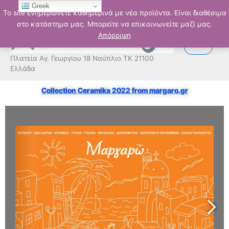
Μετάβαση
Greek
Το site ενημερώνετε καθημερινά με νέα προϊόντα. Είναι διαθέσιμα
στο
στο κατάστημα μας. Μπορείτε να επικοινωνείτε μαζί μας.
περιεχόμενο
Απόρριψη
Πλατεία Αγ. Γεωργίου 18 Ναύπλιο ΤΚ 21100
Ελλάδα
Collection Ceramika 2022 from margaro.gr