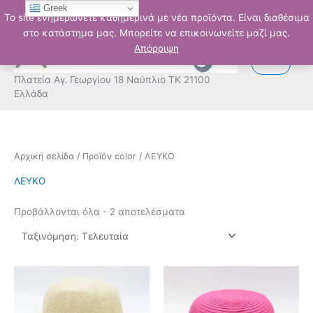
Μετάβαση
Greek
Το site ενημερώνετε καθημερινά με νέα προϊόντα. Είναι διαθέσιμα
στο
στο κατάστημα μας. Μπορείτε να επικοινωνείτε μαζί μας.
περιεχόμενο
Απόρριψη
Πλατεία Αγ. Γεωργίου 18 Ναύπλιο ΤΚ 21100
Ελλάδα
Sorted
Αρχική σελίδα
/ Προϊόν color / ΛΕΥΚΟ
by
latest
ΛΕΥΚΟ
Προβάλλονται όλα - 2 αποτελέσματα