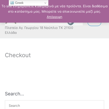
Μετάβαση
Greek
Το site ενημερώνετε καθημερινά με νέα προϊόντα. Είναι διαθέσιμα
στο
στο κατάστημα μας. Μπορείτε να επικοινωνείτε μαζί μας.
περιεχόμενο
Απόρριψη
Πλατεία Αγ. Γεωργίου 18 Ναύπλιο ΤΚ 21100
Ελλάδα
Checkout
Search…