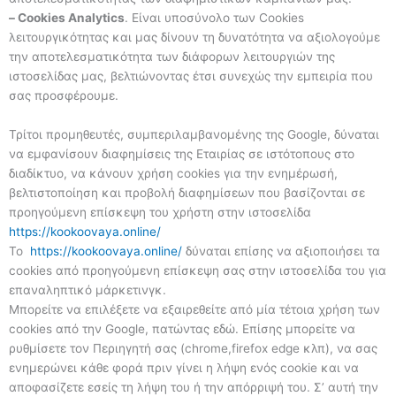
– Cookies Analytics
. Είναι υποσύνολο των Cookies
λειτουργικότητας και μας δίνουν τη δυνατότητα να αξιολογούμε
την αποτελεσματικότητα των διάφορων λειτουργιών της
ιστοσελίδας μας, βελτιώνοντας έτσι συνεχώς την εμπειρία που
σας προσφέρουμε.
Τρίτοι προμηθευτές, συμπεριλαμβανομένης της Google, δύναται
να εμφανίσουν διαφημίσεις της Εταιρίας σε ιστότοπους στο
διαδίκτυο, να κάνουν χρήση cookies για την ενημέρωσή,
βελτιστοποίηση και προβολή διαφημίσεων που βασίζονται σε
προηγούμενη επίσκεψη του χρήστη στην ιστοσελίδα
https://kookoovaya.online/
To
https://kookoovaya.online/
δύναται επίσης να αξιοποιήσει τα
cookies από προηγούμενη επίσκεψη σας στην ιστοσελίδα του για
επαναληπτικό μάρκετινγκ.
Μπορείτε να επιλέξετε να εξαιρεθείτε από μία τέτοια χρήση των
cookies από την Google, πατώντας εδώ. Επίσης μπορείτε να
ρυθμίσετε τον Περιηγητή σας (chrome,firefox edge κλπ), να σας
ενημερώνει κάθε φορά πριν γίνει η λήψη ενός cookie και να
αποφασίζετε εσείς τη λήψη του ή την απόρριψή του. Σ’ αυτή την