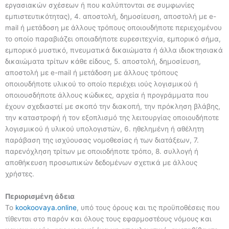
εργασιακών σχέσεων ή που καλύπτονται σε συμφωνίες
εμπιστευτικότητας), 4. αποστολή, δημοσίευση, αποστολή με e-
mail ή μετάδοση με άλλους τρόπους οποιουδήποτε περιεχομένου
το οποίο παραβιάζει οποιαδήποτε ευρεσιτεχνία, εμπορικό σήμα,
εμπορικό μυστικό, πνευματικά δικαιώματα ή άλλα ιδιοκτησιακά
δικαιώματα τρίτων κάθε είδους, 5. αποστολή, δημοσίευση,
αποστολή με e-mail ή μετάδοση με άλλους τρόπους
οποιουδήποτε υλικού το οποίο περιέχει ιούς λογισμικού ή
οποιουσδήποτε άλλους κώδικες, αρχεία ή προγράμματα που
έχουν σχεδιαστεί με σκοπό την διακοπή, την πρόκληση βλάβης,
την καταστροφή ή τον εξοπλισμό της λειτουργίας οποιουδήποτε
λογισμικού ή υλικού υπολογιστών, 6. ηθελημένη ή αθέλητη
παράβαση της ισχύουσας νομοθεσίας ή των διατάξεων, 7.
παρενόχληση τρίτων με οποιοδήποτε τρόπο, 8. συλλογή ή
αποθήκευση προσωπικών δεδομένων σχετικά με άλλους
χρήστες.
Περιορισμένη άδεια
Το
kookoovaya.online
, υπό τους όρους και τις προϋποθέσεις που
τίθενται στο παρόν και όλους τους εφαρμοστέους νόμους και