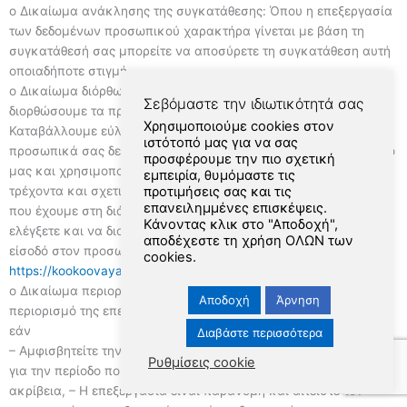
o Δικαίωμα ανάκλησης της συγκατάθεσης: Όπου η επεξεργασία
των δεδομένων προσωπικού χαρακτήρα γίνεται με βάση τη
συγκατάθεσή σας μπορείτε να αποσύρετε τη συγκατάθεση αυτή
οποιαδήποτε στιγμή.
o Δικαίωμα διόρθωσης: Μπορείτε να μας ζητήσετε να
Σεβόμαστε την ιδιωτικότητά σας
διορθώσουμε τα προσωπικά δεδομένα που σας αφορούν.
Χρησιμοποιούμε cookies στον
Καταβάλλουμε εύλογες προσπάθειες να διατηρήσουμε τα
ιστότοπό μας για να σας
προσωπικά σας δεδομένα που έχουμε στην κατοχή ή τον έλεγχό
προσφέρουμε την πιο σχετική
μας και χρησιμοποιούνται σε συνεχή βάση, ακριβή, πλήρη,
εμπειρία, θυμόμαστε τις
προτιμήσεις σας και τις
τρέχοντα και σχετικά, με βάση τις πιο πρόσφατες πληροφορίες
επανειλημμένες επισκέψεις.
που έχουμε στη διάθεσή μας. Έχετε επίσης τη δυνατότητα να
Κάνοντας κλικ στο "Αποδοχή",
ελέγξετε και να διορθώσετε τα προσωπικά σας δεδομένα με την
αποδέχεστε τη χρήση ΟΛΩΝ των
είσοδό στον προσωπικό λογαριασμό που έχετε στο
cookies.
https://kookoovaya.online/
o Δικαίωμα περιορισμού: Μπορείτε να μας ζητήσετε τον
Αποδοχή
Άρνηση
περιορισμό της επεξεργασίας των προσωπικών σας δεδομένων,
εάν
Διαβάστε περισσότερα
– Αμφισβητείτε την ακρίβεια των προσωπικών σας δεδομένων
Ρυθμίσεις cookie
για την περίοδο που θα χρειαστεί να επαληθεύσουμε την
ακρίβεια, – Η επεξεργασία είναι παράνομη και αιτείστε τον