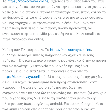
Το
https://kookoovaya.online
/ σχεδίασε την ιστοσελίδα του έτσι
ώστε οι χρήστες του να μπορούν να την επισκέπτονται χωρίς να
χρειάζεται να αποκαλύπτουν τη ταυτότητα τους εκτός και αν το
επιθυμούν. Ζητείται από τους επισκέπτες της ιστοσελίδας μας,
να μας παρέχουν με προσωπικά τους δεδομένα μόνο στη
περίπτωση που θέλουν να παραγγείλουν προϊόν(τα), να
εγγραφούν στην ιστοσελίδα μας και/ή να στείλουν email στο
https://kookoovaya.online/ .
Χρήση των Πληροφοριών. Το
https://kookoovaya.online
/
συλλέγει τέσσερις τύπους πληροφοριών σχετικά με τους
χρήστες: (1) στοιχεία που ο χρήστης μας δίνει κατά την εγγραφή
του ως πελάτης, (2) στοιχεία που ο χρήστης μας δίνει
προκειμένου να εκτελεστεί η παραγγελία του από το
https://kookoovaya.online
/, (3) στοιχεία που ο χρήστης μας δίνει
σε συμμετοχές διαγωνισμών που πραγματοποιούνται κατα
καιρούς, (4) στοιχεία που ο χρήστης μας δίνει για
ενεργοποιήσεις υπηρεσιών τηλεφωνίας και internet, (5) στοιχεία
που ο χρήστης μας δίνει κατά τη σύνδεσή του μέσω άλλης
πλατφόρμας (εφαρμογές ios, android, Facebook, Google). Κατά
την συμπλήρωση οποιασδήποτε φόρμας παραγγελίας στην