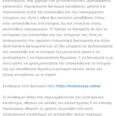
κανονισμούς, σας χορηγεί ένα μη αποκλειστικό, αμεταβίβαστο,
προσωπικό, περιορισμένο δικαίωμα πρόσβασης, χρήσης και
παρουσίασης αυτής της ιστοσελίδας και των περιεχομένων
στοιχείων της. Αυτή η άδεια δεν αποτελεί μεταβίβαση τίτλου
στην ιστοσελίδα και στα στοιχεία της και υπόκειται στους
ακόλουθους περιορισμούς: (1) πρέπει να διατηρείτε σε όλα τα
αντίγραφα της ιστοσελίδας και των στοιχείων της, όλες τις
επισημειώσεις που αφορούν πνευματικά δικαιώματα και άλλα
ιδιοκτησιακά δικαιώματα και (2) δεν μπορείτε να τροποποιήσετε
την ιστοσελίδα και τα στοιχεία της με κανένα τρόπο ή να
αναπαράγετε ή να παρουσιάσετε δημοσίως, ή να διανείμετε ή με
άλλο τρόπο να χρησιμοποιήσετε την ιστοσελίδα και τα στοιχεία
της για οποιοδήποτε δημόσιο ή εμπορικό σκοπό, εκτός εάν
άλλως επιτρέπεται με το παρόν.
Σύνδεσμοι στον δικτυακό τόπο
https://kookoovaya.online/
Οι σύνδεσμοι (links) που περιλαμβάνονται στο ηλεκτρονικό
κατάστημα, οδηγούν σε σελίδες του καταστήματος ή σε κάποιες
περιπτώσεις οδηγούν το χρήστη να μεταβεί από αυτό
(ηλεκτρονικό κατάστημα) σε ιστοσελίδες τρίτων παρόχων,