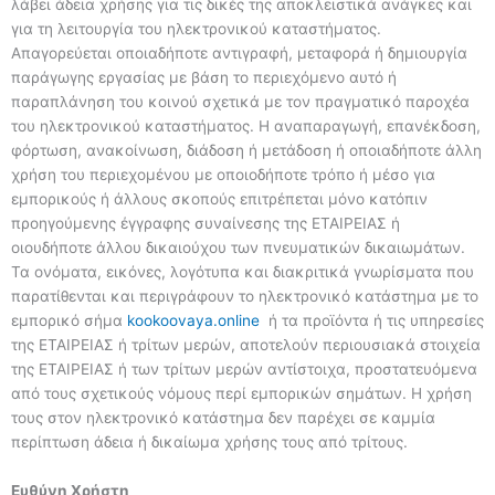
λάβει άδεια χρήσης για τις δικές της αποκλειστικά ανάγκες και
για τη λειτουργία του ηλεκτρονικού καταστήματος.
Απαγορεύεται οποιαδήποτε αντιγραφή, μεταφορά ή δημιουργία
παράγωγης εργασίας με βάση το περιεχόμενο αυτό ή
παραπλάνηση του κοινού σχετικά με τον πραγματικό παροχέα
του ηλεκτρονικού καταστήματος. Η αναπαραγωγή, επανέκδοση,
φόρτωση, ανακοίνωση, διάδοση ή μετάδοση ή οποιαδήποτε άλλη
χρήση του περιεχομένου με οποιοδήποτε τρόπο ή μέσο για
εμπορικούς ή άλλους σκοπούς επιτρέπεται μόνο κατόπιν
προηγούμενης έγγραφης συναίνεσης της ΕΤΑΙΡΕΙΑΣ ή
οιουδήποτε άλλου δικαιούχου των πνευματικών δικαιωμάτων.
Τα ονόματα, εικόνες, λογότυπα και διακριτικά γνωρίσματα που
παρατίθενται και περιγράφουν το ηλεκτρονικό κατάστημα με το
εμπορικό σήμα
kookoovaya.online
ή τα προϊόντα ή τις υπηρεσίες
της ΕΤΑΙΡΕΙΑΣ ή τρίτων μερών, αποτελούν περιουσιακά στοιχεία
της ΕΤΑΙΡΕΙΑΣ ή των τρίτων μερών αντίστοιχα, προστατευόμενα
από τους σχετικούς νόμους περί εμπορικών σημάτων. Η χρήση
τους στον ηλεκτρονικό κατάστημα δεν παρέχει σε καμμία
περίπτωση άδεια ή δικαίωμα χρήσης τους από τρίτους.
Ευθύνη Χρήστη