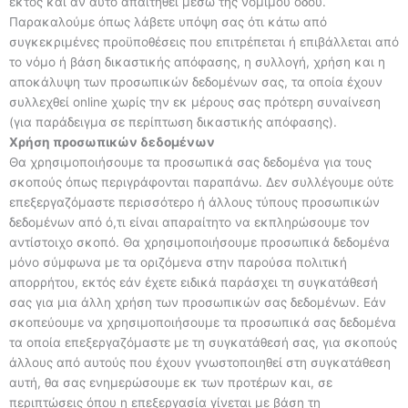
εκτός και αν αυτό απαιτηθεί μέσω της νομίμου οδού.
Παρακαλούμε όπως λάβετε υπόψη σας ότι κάτω από
συγκεκριμένες προϋποθέσεις που επιτρέπεται ή επιβάλλεται από
το νόμο ή βάση δικαστικής απόφασης, η συλλογή, χρήση και η
αποκάλυψη των προσωπικών δεδομένων σας, τα οποία έχουν
συλλεχθεί online χωρίς την εκ μέρους σας πρότερη συναίνεση
(για παράδειγμα σε περίπτωση δικαστικής απόφασης).
Χρήση προσωπικών δεδομένων
Θα χρησιμοποιήσουμε τα προσωπικά σας δεδομένα για τους
σκοπούς όπως περιγράφονται παραπάνω. Δεν συλλέγουμε ούτε
επεξεργαζόμαστε περισσότερο ή άλλους τύπους προσωπικών
δεδομένων από ό,τι είναι απαραίτητο να εκπληρώσουμε τον
αντίστοιχο σκοπό. Θα χρησιμοποιήσουμε προσωπικά δεδομένα
μόνο σύμφωνα με τα οριζόμενα στην παρούσα πολιτική
απορρήτου, εκτός εάν έχετε ειδικά παράσχει τη συγκατάθεσή
σας για μια άλλη χρήση των προσωπικών σας δεδομένων. Εάν
σκοπεύουμε να χρησιμοποιήσουμε τα προσωπικά σας δεδομένα
τα οποία επεξεργαζόμαστε με τη συγκατάθεσή σας, για σκοπούς
άλλους από αυτούς που έχουν γνωστοποιηθεί στη συγκατάθεση
αυτή, θα σας ενημερώσουμε εκ των προτέρων και, σε
περιπτώσεις όπου η επεξεργασία γίνεται με βάση τη