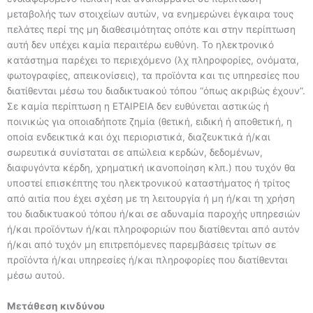
μεταβολής των στοιχείων αυτών, να ενημερώνει έγκαιρα τους
πελάτες περί της μη διαθεσιμότητας οπότε και στην περίπτωση
αυτή δεν υπέχει καμία περαιτέρω ευθύνη. Το ηλεκτρονικό
κατάστημα παρέχει το περιεχόμενο (λχ πληροφορίες, ονόματα,
φωτογραφίες, απεικονίσεις), τα προϊόντα και τις υπηρεσίες που
διατίθενται μέσω του διαδικτυακού τόπου “όπως ακριβώς έχουν”.
Σε καμία περίπτωση η ΕΤΑΙΡΕΙΑ δεν ευθύνεται αστικώς ή
ποινικώς για οποιαδήποτε ζημία (θετική, ειδική ή αποθετική, η
οποία ενδεικτικά και όχι περιοριστικά, διαζευκτικά ή/και
σωρευτικά συνίσταται σε απώλεια κερδών, δεδομένων,
διαφυγόντα κέρδη, χρηματική ικανοποίηση κλπ.) που τυχόν θα
υποστεί επισκέπτης του ηλεκτρονικού καταστήματος ή τρίτος
από αιτία που έχει σχέση με τη λειτουργία ή μη ή/και τη χρήση
του διαδικτυακού τόπου ή/και σε αδυναμία παροχής υπηρεσιών
ή/και προϊόντων ή/και πληροφοριών που διατίθενται από αυτόν
ή/και από τυχόν μη επιτρεπόμενες παρεμβάσεις τρίτων σε
προϊόντα ή/και υπηρεσίες ή/και πληροφορίες που διατίθενται
μέσω αυτού.
Μετάθεση κινδύνου