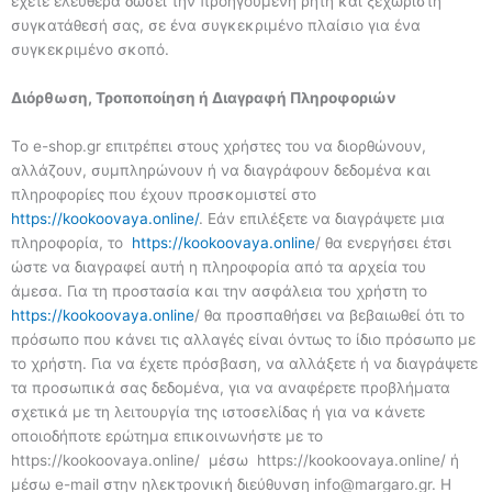
έχετε ελεύθερα δώσει την προηγούμενη ρητή και ξεχωριστή
συγκατάθεσή σας, σε ένα συγκεκριμένο πλαίσιο για ένα
συγκεκριμένο σκοπό.
Διόρθωση, Τροποποίηση ή Διαγραφή Πληροφοριών
Το e-shop.gr επιτρέπει στους χρήστες του να διορθώνουν,
αλλάζουν, συμπληρώνουν ή να διαγράφουν δεδομένα και
πληροφορίες που έχουν προσκομιστεί στο
https://kookoovaya.online/
. Εάν επιλέξετε να διαγράψετε μια
πληροφορία, το
https://kookoovaya.online
/ θα ενεργήσει έτσι
ώστε να διαγραφεί αυτή η πληροφορία από τα αρχεία του
άμεσα. Για τη προστασία και την ασφάλεια του χρήστη το
https://kookoovaya.online
/ θα προσπαθήσει να βεβαιωθεί ότι το
πρόσωπο που κάνει τις αλλαγές είναι όντως το ίδιο πρόσωπο με
το χρήστη. Για να έχετε πρόσβαση, να αλλάξετε ή να διαγράψετε
τα προσωπικά σας δεδομένα, για να αναφέρετε προβλήματα
σχετικά με τη λειτουργία της ιστοσελίδας ή για να κάνετε
οποιοδήποτε ερώτημα επικοινωνήστε με το
https://kookoovaya.online/ μέσω https://kookoovaya.online/ ή
μέσω e-mail στην ηλεκτρονική διεύθυνση info@margaro.gr. Η