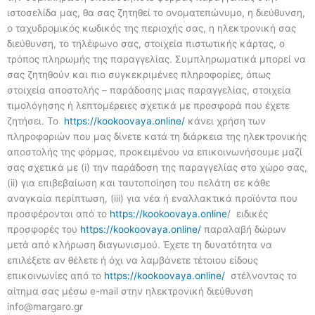
ιστοσελίδα μας, θα σας ζητηθεί το ονοματεπώνυμο, η διεύθυνση,
ο ταχυδρομικός κωδικός της περιοχής σας, η ηλεκτρονική σας
διεύθυνση, το τηλέφωνο σας, στοιχεία πιστωτικής κάρτας, ο
τρόπος πληρωμής της παραγγελίας. Συμπληρωματικά μπορεί να
σας ζητηθούν και πιο συγκεκριμένες πληροφορίες, όπως
στοιχεία αποστολής – παράδοσης μιας παραγγελίας, στοιχεία
τιμολόγησης ή λεπτομέρειες σχετικά με προσφορά που έχετε
ζητήσει. Το
https://kookoovaya.online/
κάνει χρήση των
πληροφοριών που μας δίνετε κατά τη διάρκεια της ηλεκτρονικής
αποστολής της φόρμας, προκειμένου να επικοινωνήσουμε μαζί
σας σχετικά με (i) την παράδοση της παραγγελίας στο χώρο σας,
(ii) για επιβεβαίωση και ταυτοποίηση του πελάτη σε κάθε
αναγκαία περίπτωση, (iii) για νέα ή εναλλακτικά προϊόντα που
προσφέρονται από το
https://kookoovaya.online
/ ειδικές
προσφορές του
https://kookoovaya.online/
παραλαβή δώρων
μετά από κλήρωση διαγωνισμού. Έχετε τη δυνατότητα να
επιλέξετε αν θέλετε ή όχι να λαμβάνετε τέτοιου είδους
επικοινωνίες από το
https://kookoovaya.online/
στέλνοντας το
αίτημα σας μέσω e-mail στην ηλεκτρονική διεύθυνση
info@margaro.gr