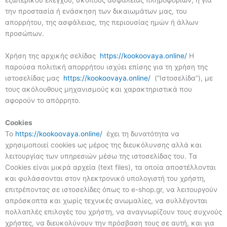
εξωτερικού ελέγχου, σκοπούς ασφάλειας πληροφοριών, ή για
την προστασία ή ενάσκηση των δικαιωμάτων μας, του
απορρήτου, της ασφάλειας, της περιουσίας ημών ή άλλων
προσώπων.
Χρήση της αρχικής σελίδας
https://kookoovaya.online/
Η
παρούσα πολιτική απορρήτου ισχύει επίσης για τη χρήση της
ιστοσελίδας μας
https://kookoovaya.online/
(“Ιστοσελίδα”), με
τους ακόλουθους μηχανισμούς και χαρακτηριστικά που
αφορούν το απόρρητο.
Cookies
Το
https://kookoovaya.online/
έχει τη δυνατότητα να
χρησιμοποιεί cookies ως μέρος της διευκόλυνσης αλλά και
λειτουργίας των υπηρεσιών μέσω της ιστοσελίδας του. Τα
Cookies είναι μικρά αρχεία (text files), τα οποία απoστέλλονται
και φυλάσσονται στον ηλεκτρονικό υπολογιστή του χρήστη,
επιτρέποντας σε ιστοσελίδες όπως το e-shop.gr, να λειτουργούν
απρόσκοπτα και χωρίς τεχνικές ανωμαλίες, να συλλέγονται
πολλαπλές επιλογές του χρήστη, να αναγνωρίζουν τους συχνούς
χρήστες, να διευκολύνουν την πρόσβαση τους σε αυτή, και για