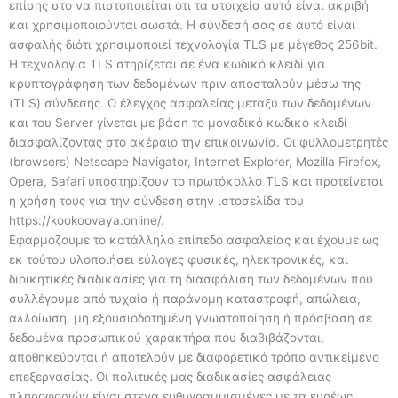
επίσης στο να πιστοποιείται ότι τα στοιχεία αυτά είναι ακριβή
και χρησιμοποιούνται σωστά. Η σύνδεσή σας σε αυτό είναι
ασφαλής διότι χρησιμοποιεί τεχνολογία TLS με μέγεθος 256bit.
Η τεχνολογία TLS στηρίζεται σε ένα κωδικό κλειδί για
κρυπτογράφηση των δεδομένων πριν αποσταλούν μέσω της
(TLS) σύνδεσης. Ο έλεγχος ασφαλείας μεταξύ των δεδομένων
και του Server γίνεται με βάση το μοναδικό κωδικό κλειδί
διασφαλίζοντας στο ακέραιο την επικοινωνία. Οι φυλλομετρητές
(browsers) Netscape Navigator, Internet Explorer, Mozilla Firefox,
Opera, Safari υποστηρίζουν το πρωτόκολλο TLS και προτείνεται
η χρήση τους για την σύνδεση στην ιστοσελίδα του
https://kookoovaya.online/.
Εφαρμόζουμε το κατάλληλο επίπεδο ασφαλείας και έχουμε ως
εκ τούτου υλοποιήσει εύλογες φυσικές, ηλεκτρονικές, και
διοικητικές διαδικασίες για τη διασφάλιση των δεδομένων που
συλλέγουμε από τυχαία ή παράνομη καταστροφή, απώλεια,
αλλοίωση, μη εξουσιοδοτημένη γνωστοποίηση ή πρόσβαση σε
δεδομένα προσωπικού χαρακτήρα που διαβιβάζονται,
αποθηκεύονται ή αποτελούν με διαφορετικό τρόπο αντικείμενο
επεξεργασίας. Οι πολιτικές μας διαδικασίες ασφάλειας
πληροφοριών είναι στενά ευθυγραμμισμένες με τα ευρέως